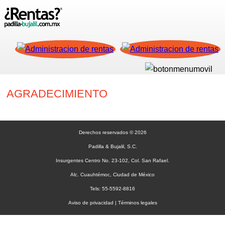
AGRADECIMIENTO
Derechos reservados © 2026
Padilla & Bujalil, S.C.
Insurgentes Centro No. 23-102, Col. San Rafael.
Alc. Cuauhtémoc, Ciudad de México
Tels: 55-5592-8816
Aviso de privacidad
|
Términos legales